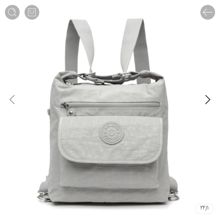
22
/
1