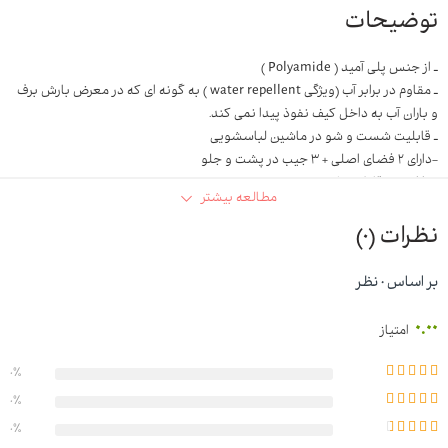
توضیحات
ـ از جنس پلی آمید ( Polyamide )
ـ مقاوم در برابر آب (ویژگی water repellent ) به گونه ای که در معرض بارش برف
و باران آب به داخل کیف نفوذ پیدا نمی کند.
ـ قابلیت شست و شو در ماشین لباسشویی
-دارای ۲ فضای اصلی + ۳ جیب در پشت و جلو
-دارای بند قابل تنظیم
مطالعه بیشتر
-کاربرد هم به صورت کوله هم به صورت کیف دوشی
نظرات (0)
بر اساس 0 نظر
0.00
امتیاز
0%
0%
0%