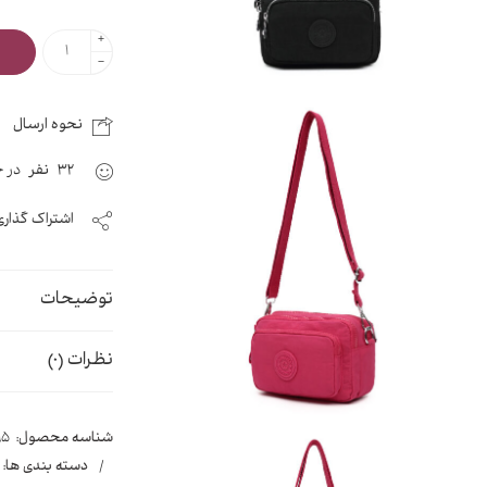
+
−
نحوه ارسال
32
نفر
در ح
اشتراک گذاری
توضیحات
نظرات (0)
شناسه محصول:
95
دسته بندی ها: