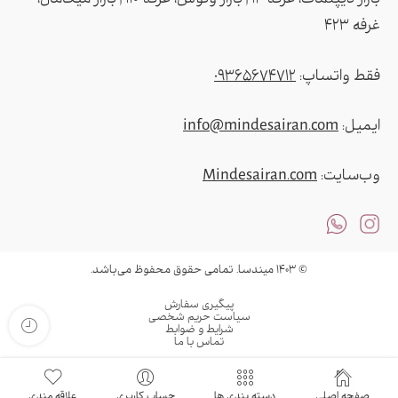
بازار دیپلمات، غرفه ۱۴ | بازار ونوس، غرفه ۱۱۰ | بازار میکامال،
غرفه ۴2۳
فقط واتساپ:
09365674712
ایمیل:
info@mindesairan.com
وب‌سایت:
Mindesairan.com
© ۱۴۰۳ میندسا. تمامی حقوق محفوظ می‌باشد.
پیگیری سفارش
سیاست حریم شخصی
شرایط و ضوابط
تماس با ما
صفحه اصلی
دسته بندی ها
حساب کاربری
علاقه مندی