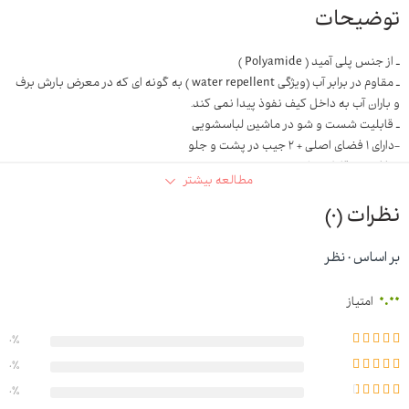
توضیحات
ـ از جنس پلی آمید ( Polyamide )
ـ مقاوم در برابر آب (ویژگی water repellent ) به گونه ای که در معرض بارش برف
و باران آب به داخل کیف نفوذ پیدا نمی کند.
ـ قابلیت شست و شو در ماشین لباسشویی
-دارای ۱ فضای اصلی + ۲ جیب در پشت و جلو
-دارای بند قابل تنظیم
مطالعه بیشتر
-مناسب برای آقایان و خانم ها
نظرات (0)
بر اساس 0 نظر
0.00
امتیاز
0%
0%
0%