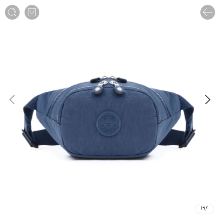
19
/
1