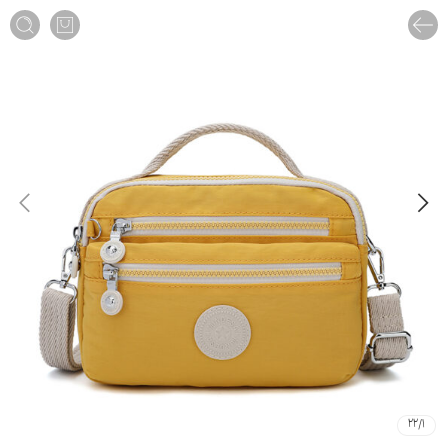
22
/
1