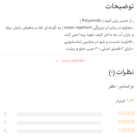
توضیحات
ـ از جنس پلی آمید ( Polyamide )
ـ مقاوم در برابر آب (ویژگی water repellent ) به گونه ای که در معرض بارش برف
و باران آب به داخل کیف نفوذ پیدا نمی کند.
ـ قابلیت شست و شو در ماشین لباسشویی
-دارای ۲ فضای اصلی + ۳ جیب جلو و پشت
-دارای بندآویز داخلی برای کلید
مطالعه بیشتر
-دارای بند بلند قابل تنظیم
نظرات (0)
بر اساس 0 نظر
0.00
امتیاز
0%
0%
0%