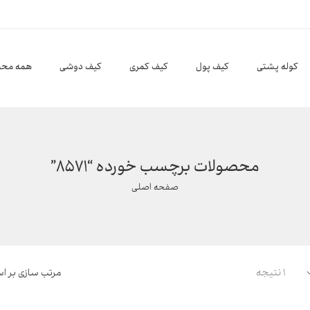
کوله پشتی
کیف پول
کیف کمری
کیف دوشی
همه محص
محصولات برچسب خورده “8571”
صفحه اصلی
1 نتیجه
مرتب سازی بر 