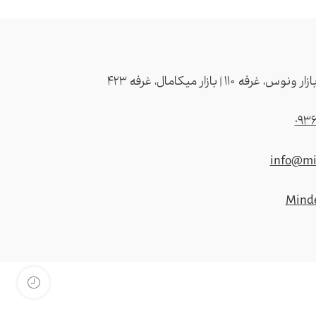
093
info@mi
Minde