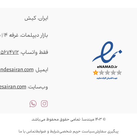
ایران، کیش
بازار دیپلمات، غرفه ۱۴ | بازار ونوس، غرفه ۱۱۰ | بازار میکامال، غرفه ۴2۳
فقط واتساپ:
65674712
ایمیل:
ndesairan.com
وب‌سایت:
sairan.com
© ۱۴۰۳ میندسا. تمامی حقوق محفوظ می‌باشد.
پیگیری سفارش
سیاست حریم شخصی
شرایط و ضوابط
تماس با ما